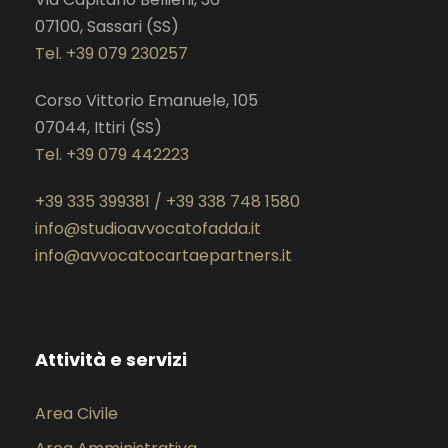
o
r
r
07100, Sassari (SS)
k
a
Tel. +39 079 230257
m
Corso Vittorio Emanuele, 105
07044, Ittiri (SS)
Tel. +39 079 442223
+39 335 399381
/
+39 338 748 1580
info@studioavvocatofadda.it
info@avvocatocartaepartners.it
Attività e servizi
Area Civile