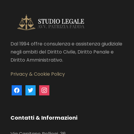
Dal 1994 offre consulenza e assistenza giudiziale
negli ambiti del Diritto Civile, Diritto Penale e
Diritto Amministrativo.
Privacy & Cookie Policy
f
t
i
a
w
n
c
i
s
e
t
t
Contatti & Informazioni
b
t
a
o
e
g
Via Capitano Bellieni, 36