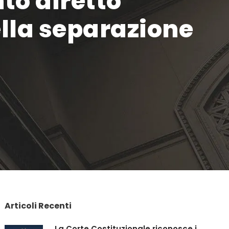
to diretto
lla separazione
Articoli Recenti
La Corte Costituzionale riconosce i