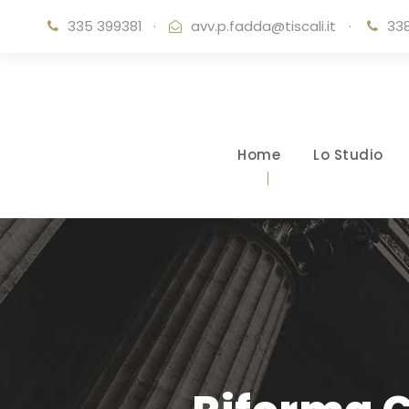
335 399381
·
avv.p.fadda@tiscali.it
·
338
Home
Lo Studio