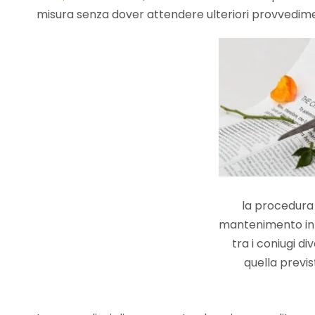
misura senza dover attendere ulteriori provvediment
la procedura 
mantenimento in 
tra i coniugi d
quella previst