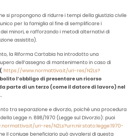
e si propongono di ridurre i tempi della giustizia civile
ico per la famiglia al fine di semplificare i
 dei minori, e rafforzando i metodi alternativi di
zione assistita).
to, la Riforma Cartabia ha introdotto una
ecupero dell’assegno di mantenimento in caso di
(
https://www.normattiva.it/uri-res/N2Ls?
bolito l’obbligo di presentare un ricorso
a parte di un terzo (come il datore di lavoro) nel
.
nto tra separazione e divorzio, poiché una procedura
ella Legge n. 898/1970 (Legge sul Divorzio): puoi
normattiva.it/uri-res/N2Ls?urn:nir:stato:legge:1970-
ne il coniuge beneficiario può avvalersi di questa