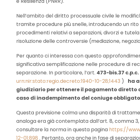
e Resilienza (PNRR).
Nell’ambito del diritto processuale civile le modifich
tramite procedure più snelle, introducendo un rito un
procedimenti relativi a separazioni, divorzi e tutela
risoluzione delle controversie (mediazione, negozia
Per quanto ci interessa con questo approfondimen
significativa semplificazione nelle procedure di r
separazione. In particolare, l’art.
473-bis.37 c.p.c. 
urn:nir:stato:regio.decreto:1940-10-28;1443
)
ha a
giudiziario per ottenere il pagamento diretto d
caso di inadempimento del coniuge obbligato
Questa previsione colma una disparità di trattame
analoga era già contemplata dall’art. 8, comma 3, d
consultare la norma in questa pagina
https://www.
12-01;898
. Pertanto, ora anche in fase di separazio