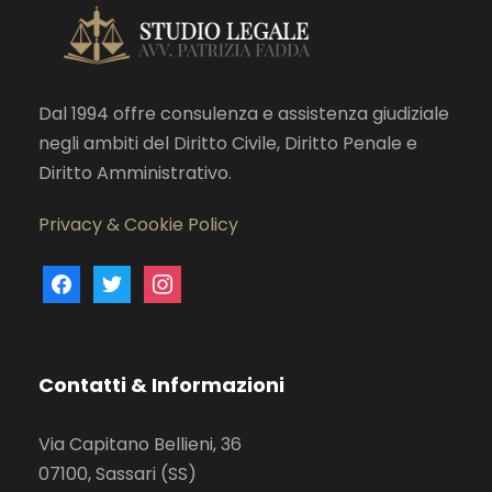
Dal 1994 offre consulenza e assistenza giudiziale
negli ambiti del Diritto Civile, Diritto Penale e
Diritto Amministrativo.
Privacy & Cookie Policy
f
t
i
a
w
n
c
i
s
e
t
t
Contatti & Informazioni
b
t
a
o
e
g
Via Capitano Bellieni, 36
o
r
r
07100, Sassari (SS)
k
a