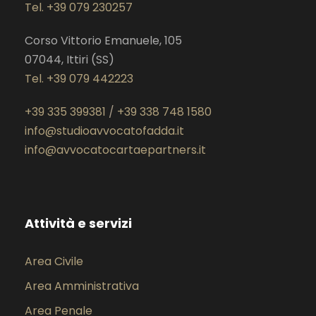
Tel. +39 079 230257
m
Corso Vittorio Emanuele, 105
07044, Ittiri (SS)
Tel. +39 079 442223
+39 335 399381
/
+39 338 748 1580
info@studioavvocatofadda.it
info@avvocatocartaepartners.it
Attività e servizi
Area Civile
Area Amministrativa
Area Penale