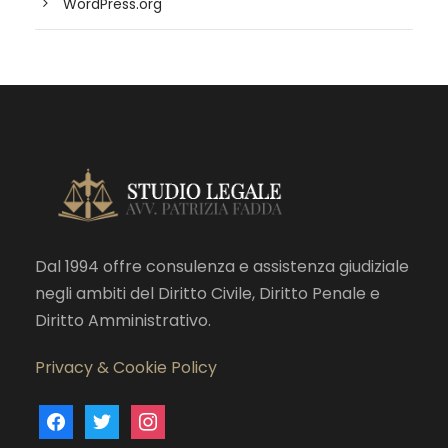
WordPress.org
Dal 1994 offre consulenza e assistenza giudiziale
negli ambiti del Diritto Civile, Diritto Penale e
Diritto Amministrativo.
Privacy & Cookie Policy
f
t
i
a
w
n