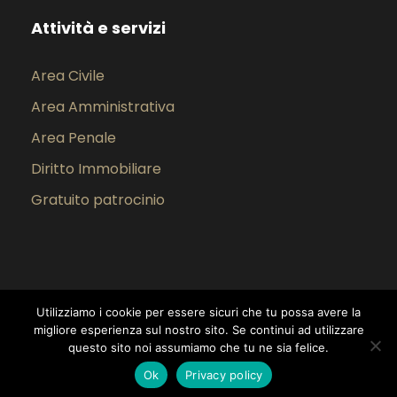
Attività e servizi
Area Civile
Area Amministrativa
Area Penale
Diritto Immobiliare
Gratuito patrocinio
Utilizziamo i cookie per essere sicuri che tu possa avere la
migliore esperienza sul nostro sito. Se continui ad utilizzare
questo sito noi assumiamo che tu ne sia felice.
Copyright 2022, Studio Legale Fadda | Sito
Ok
Privacy policy
realizzato da:
Serra Simone