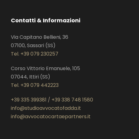
c
i
s
e
t
t
Contatti & Informazioni
b
t
a
o
e
g
Via Capitano Bellieni, 36
o
r
r
07100, Sassari (SS)
k
a
Tel. +39 079 230257
m
Corso Vittorio Emanuele, 105
07044, Ittiri (SS)
Tel. +39 079 442223
+39 335 399381
/
+39 338 748 1580
info@studioavvocatofadda.it
info@avvocatocartaepartners.it