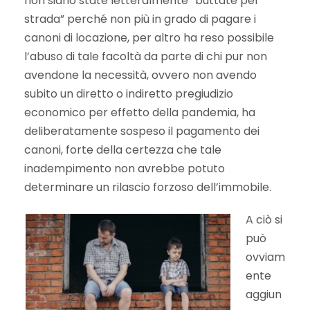
non siano state letteralmente “buttate per
strada” perché non più in grado di pagare i
canoni di locazione, per altro ha reso possibile
l’abuso di tale facoltà da parte di chi pur non
avendone la necessità, ovvero non avendo
subito un diretto o indiretto pregiudizio
economico per effetto della pandemia, ha
deliberatamente sospeso il pagamento dei
canoni, forte della certezza che tale
inadempimento non avrebbe potuto
determinare un rilascio forzoso dell’immobile.
A ciò si
può
ovviam
ente
aggiun