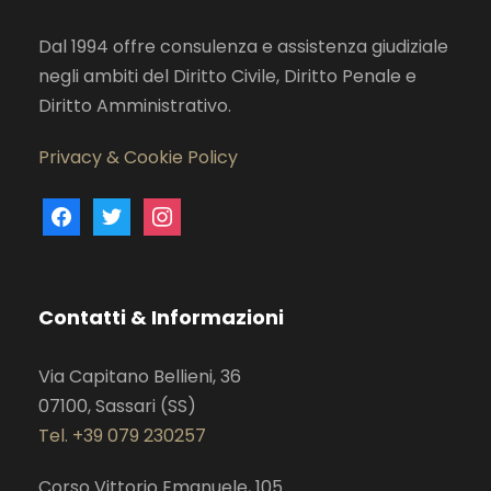
Dal 1994 offre consulenza e assistenza giudiziale
negli ambiti del Diritto Civile, Diritto Penale e
Diritto Amministrativo.
Privacy & Cookie Policy
f
t
i
a
w
n
c
i
s
e
t
t
Contatti & Informazioni
b
t
a
o
e
g
Via Capitano Bellieni, 36
o
r
r
07100, Sassari (SS)
k
a
Tel. +39 079 230257
m
Corso Vittorio Emanuele, 105